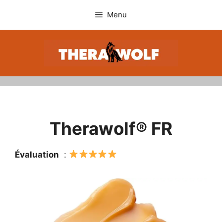
Skip
Menu
to
content
Therawolf® FR
Évaluation
: